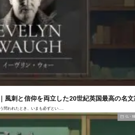
｜風刺と信仰を両立した20世紀英国最高の名文
う問われたとき、いまも必ずとい……
仏・