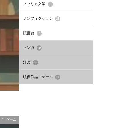
アフリカ文学
6
ノンフィクション
25
読書論
7
マンガ
25
洋楽
28
映像作品・ゲーム
16
ゲーム