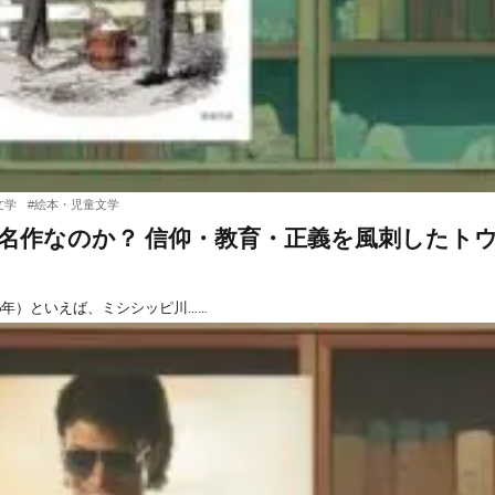
文学
#
絵本・児童文学
名作なのか？ 信仰・教育・正義を風刺したト
6年）といえば、ミシシッピ川……