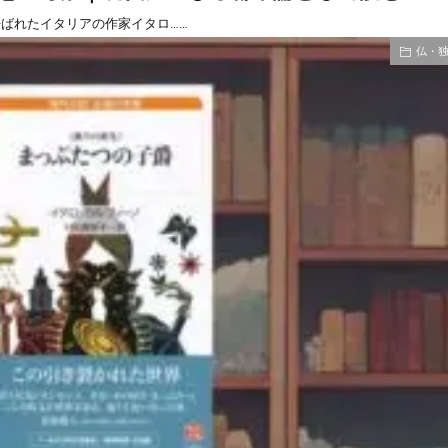
呼ばれたイタリアの作家イタロ……
仏・