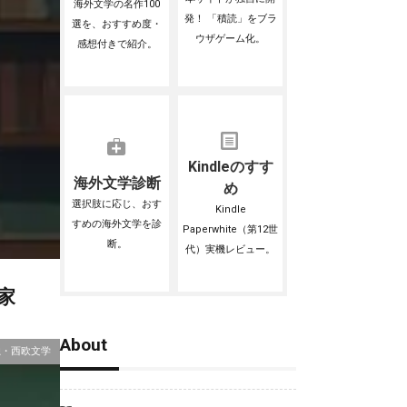
海外文学の名作100
発！ 「積読」をブラ
選を、おすすめ度・
ウザゲーム化。
感想付きで紹介。
Kindleのすす
海外文学診断
め
選択肢に応じ、おす
Kindle
すめの海外文学を診
Paperwhite（第12世
断。
代）実機レビュー。
家
About
独・西欧文学