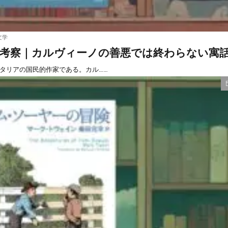
文学
考察｜カルヴィーノの善悪では終わらない寓
タリアの国民的作家である。カル……