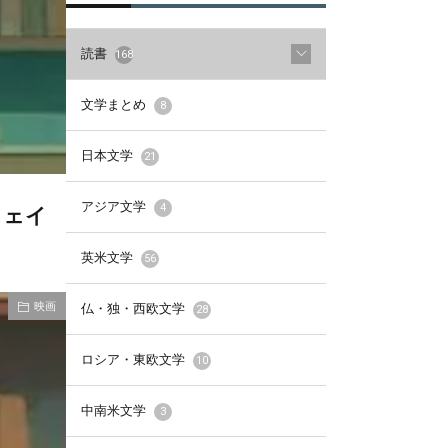
読書
168
文学まとめ
8
日本文学
21
アジア文学
4
ウェイ
英米文学
56
映画
仏・独・西欧文学
28
ロシア・東欧文学
10
中南米文学
3