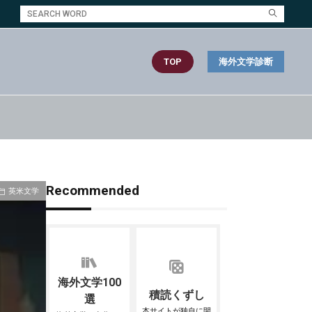
TOP
海外文学診断
Recommended
英米文学
海外文学100
積読くずし
選
本サイトが独自に開