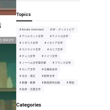
Topics
話
Kindle Unlimited
SF・ディストピア
アイルランド文学
アメリカ文学
英米文学
イギリス文学
イタリア文学
ウクライナ文学
カリブ文学
チェコ文学
ドイツ文学
ノーベル文学賞作家
フランス文学
ロシア文学
古典的名作
古文・漢文
戦争文学
新書・教養
映画原作比較
歴史
絵本・児童文学
Categories