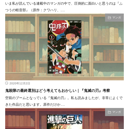
いま私が読んでいる連載中のマンガの中で、圧倒的に面白いと思うのは『ふ
つうの軽音部』（原作：クワハリ、……
マンガ
2020年12月2日
鬼殺隊の最終選別はどう考えてもおかしい｜『鬼滅の刃』考察
空前のブームとなっている『鬼滅の刃』。私も読みましたが、非常によくで
きた作品だと思います。原作だけか……
マンガ