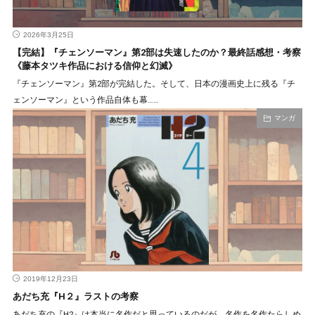
2026年3月25日
【完結】『チェンソーマン』第2部は失速したのか？最終話感想・考察
《藤本タツキ作品における信仰と幻滅》
『チェンソーマン』第2部が完結した。そして、日本の漫画史上に残る『チ
ェンソーマン』という作品自体も幕……
マンガ
2019年12月23日
あだち充『H２』ラストの考察
あだち充の『H2』は本当に名作だと思っているのだが、名作を名作たらしめ