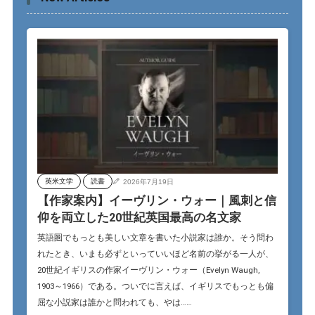
英米文学
読書
2026年7月19日
【作家案内】イーヴリン・ウォー｜風刺と信
仰を両立した20世紀英国最高の名文家
英語圏でもっとも美しい文章を書いた小説家は誰か。そう問わ
れたとき、いまも必ずといっていいほど名前の挙がる一人が、
20世紀イギリスの作家イーヴリン・ウォー（Evelyn Waugh,
1903～1966）である。ついでに言えば、イギリスでもっとも偏
屈な小説家は誰かと問われても、やは……