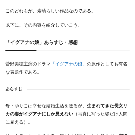
2.
現代的なテーマ
このどれもが、素晴らしい作品なのである。
2-1.
作者の投影
2-2.
以下に、その内容を紹介していこう。
ハッピーエンドの多さ
2-3.
「イグアナの娘」あらすじ・感想
おわりに
3.
菅野美穂主演のドラマ
ドラマ「イグアナの娘」について
「イグアナの娘」
の原作としても有名
3-1.
な表題作である。
ドラマ版と原作の違い
3-1-1.
あらすじ
母・ゆりこは幸せな結婚生活を送るが、
生まれてきた長女リ
カの姿がイグアナにしか見えない
（写真に写った姿だけ人間
に見える）。