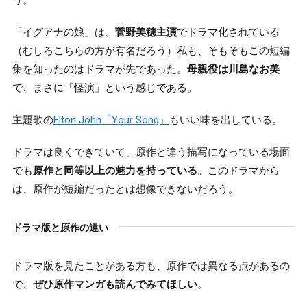
う。
「イグアナの娘」は、
菅野美穂主演
でドラマ化されている
（むしろこちらの方が有名だろう）私も、そもそもこの短編
集を知ったのはドラマが先であった。
母親役は川島なお美
で、まさに「怪演」という感じである。
主題歌の
Elton John「Your Song」
もいい味を出している。
ドラマは良くできていて、原作と違う描写になっている場面
でも
原作と同等以上の魅力を持っている
。このドラマから
は、原作が短編だったとは想像できないだろう。
ドラマ版と原作の違い
ドラマ版を見たことがある方も、原作では異なる点があるの
で、
ぜひ原作マンガも読んでみてほしい
。