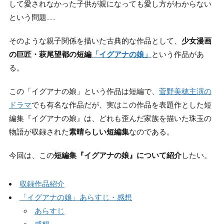
して愛されなかった子供が親になっても愛し方がわからない
という問題……
そのような親子関係を描いた古典的な作品として、
少女漫画
の巨匠・萩尾望都の短編
「イグアナの娘」
という作品があ
る。
この「イグアナの娘」という作品は短編で、
菅野美穂主演の
ドラマ
でも有名な作品だが、実はこの作品を表題作とした短
編集『イグアナの娘』は、どれも歪んだ家族を描いた珠玉の
物語が収録された
素晴らしい短編集
なのである。
今回は、この
短編集『イグアナの娘』について紹介
したい。
収録作品紹介
「イグアナの娘」あらすじ・感想
あらすじ