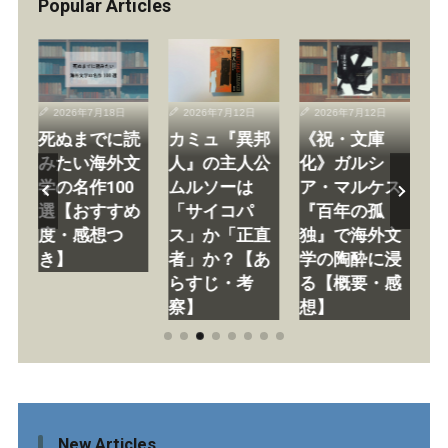
Popular Articles
2026年7月18日
2026年7月12日
2026年7月12日
死ぬまでに読
カミュ『異邦
《祝・文庫
《
あ
みたい海外文
人』の主人公
化》ガルシ
い
察
学の名作100
ムルソーは
ア・マルケス
日
選【おすすめ
「サイコパ
『百年の孤
学
し
度・感想つ
ス」か「正直
独』で海外文
経
き】
者」か？【あ
学の陶酔に浸
た
らすじ・考
る【概要・感
べ
察】
想】
New Articles