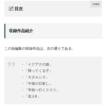
目次
収録作品紹介
1.
「イグアナの娘」あらすじ・感想
1-1.
収録作品紹介
あらすじ
1-1-1.
感想
1-1-2.
この短編集の収録作品は、次の通りである。
「帰ってくる子」あらすじ・感想
1-2.
「カタルシス」あらすじ・感想
1-3.
・「イグアナの娘」
・「帰ってくる子」
「午後の日射し」あらすじ・感想
1-4.
・「カタルシス」
「学校へ行くクスリ」あらすじ・感想
1-5.
・「午後の日射し」
・「学校へ行くクスリ」
「友人K」あらすじ・感想
1-6.
・「友人K」
短編集『イグアナの娘』の魅力