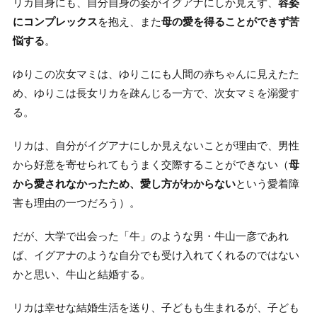
リカ自身にも、自分自身の姿がイグアナにしか見えず、
容姿
にコンプレックス
を抱え、また
母の愛を得ることができず苦
悩する
。
ゆりこの次女マミは、ゆりこにも人間の赤ちゃんに見えたた
め、ゆりこは長女リカを疎んじる一方で、次女マミを溺愛す
る。
リカは、自分がイグアナにしか見えないことが理由で、男性
から好意を寄せられてもうまく交際することができない（
母
から愛されなかったため、愛し方がわからない
という愛着障
害も理由の一つだろう）。
だが、大学で出会った「牛」のような男・牛山一彦であれ
ば、イグアナのような自分でも受け入れてくれるのではない
かと思い、牛山と結婚する。
リカは幸せな結婚生活を送り、子どもも生まれるが、子ども