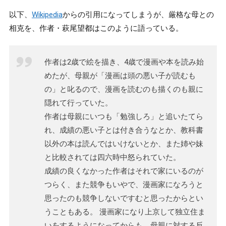
以下、
Wikipedia
からの引用になってしまうが、厳格な母との
相克を、作者・萩尾望都はこのように語っている。
作者は2歳で絵を描き、4歳で漫画や本を読み始
めたが、母親が「漫画は頭の悪い子が読むも
の」と叱るので、漫画を読むのも描くのも親に
隠れて行っていた。
作者は母親にいつも「勉強しろ」と追いたてら
れ、成績の悪い子とは付き合うなとか、教科書
以外の本は読んではいけないとか、また姉や妹
と比較されては四六時中怒られていた。
成績の良くなかった作者はそれで家にいるのが
つらく、また競争もいやで、漫画家になろうと
思ったのも競争しないですむと思ったからとい
うこともある。 漫画家になり上京して独立住ま
いをするようになってからも、母親に対する反