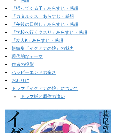
感想
「帰ってくる子」あらすじ・感想
「カタルシス」あらすじ・感想
「午後の日射し」あらすじ・感想
「学校へ行くクスリ」あらすじ・感想
「友人K」あらすじ・感想
短編集『イグアナの娘』の魅力
現代的なテーマ
作者の投影
ハッピーエンドの多さ
おわりに
ドラマ「イグアナの娘」について
ドラマ版と原作の違い