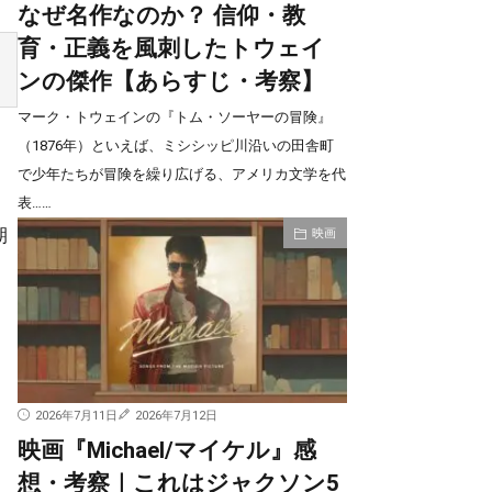
なぜ名作なのか？ 信仰・教
育・正義を風刺したトウェイ
ンの傑作【あらすじ・考察】
マーク・トウェインの『トム・ソーヤーの冒険』
（1876年）といえば、ミシシッピ川沿いの田舎町
で少年たちが冒険を繰り広げる、アメリカ文学を代
表……
期
映画
2026年7月11日
2026年7月12日
映画『Michael/マイケル』感
想・考察｜これはジャクソン5