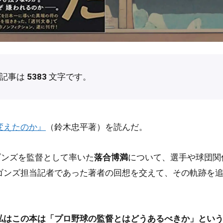
の記事は
5383
文字です。
変えたのか』
（鈴木忠平著）を読んだ。
ラゴンズを監督として率いた
落合博満
について、選手や球団関
ゴンズ担当記者であった著者の回想を交えて、その軌跡を
私はこの本は「プロ野球の監督とはどうあるべきか」とい