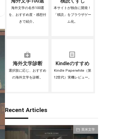
海外文学100選
積読くずし
海外文学の名作100選
本サイトが独自に開発！
を、おすすめ度・感想付
「積読」をブラウザゲー
きで紹介。
ム化。
海外文学診断
Kindleのすすめ
選択肢に応じ、おすすめ
Kindle Paperwhite（第
の海外文学を診断。
12世代）実機レビュー。
Recent Articles
英米文学