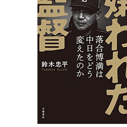
「嫌われていく監督」
1-3.
これからの「プロ野球の監督論」
2.
落合の率いたドラゴンズ
2-1.
現代の監督論
2-2.
「嫌われた監督」になれるか
2-3.
おわりに
3.