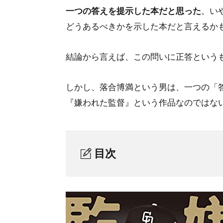
一つの答えを提示した本だと思った
。い
どうあるべきかを示した本だと言えるか
結論から言えば、この問いに正答という
しかし、落合博満という男は、一つの「
『嫌われた監督』という作品なのではな
目次
落合博満は「嫌われた監督」だった
1.
〈敵役〉としての落合中日
1-1.
WBCの「ボイコット」事件
1-2.