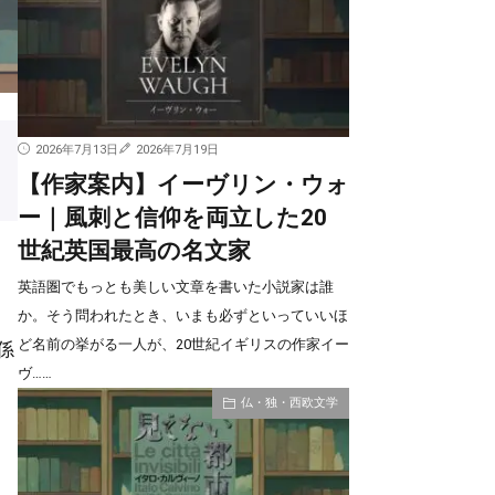
2026年7月13日
2026年7月19日
【作家案内】イーヴリン・ウォ
ー｜風刺と信仰を両立した20
世紀英国最高の名文家
英語圏でもっとも美しい文章を書いた小説家は誰
か。そう問われたとき、いまも必ずといっていいほ
ど名前の挙がる一人が、20世紀イギリスの作家イー
係
ヴ……
追
仏・独・西欧文学
う