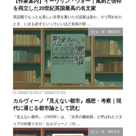
【作家案内】イーヴリン・ウォー｜風刺と信仰
を両立した20世紀英国最高の名文家
英語圏でもっとも美しい文章を書いた小説家は誰か。そう問われた
とき、いまも必ずといっていいほど名前の挙……
仏・独・西欧文学
2026年7月12日
2026年7月12日
カルヴィーノ『見えない都市』感想・考察｜現
代に通じる都市論として読む
『見えない都市』（1972年）は、「文学の魔術師」と呼ばれたイタ
リアの作家イタロ・カルヴィーノ（19……
仏・独・西欧文学