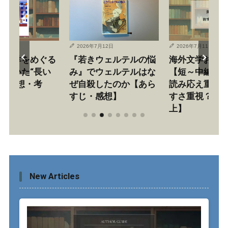
月11日
2026年7月12日
2026年7月11日
樹『羊をめぐる
『若きウェルテルの悩
海外文学おす
が描いた“長い
み』でウェルテルはな
【短～中編or
”【感想・考
ぜ自殺したのか【あら
読み応え重視o
すじ・感想】
すさ重視？ 総数
上】
New Articles