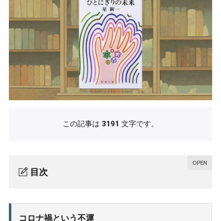
この記事は
3191
文字です。
目次
コロナ禍という不運
1.
乱世に生きて
2.
コロナ禍という不運