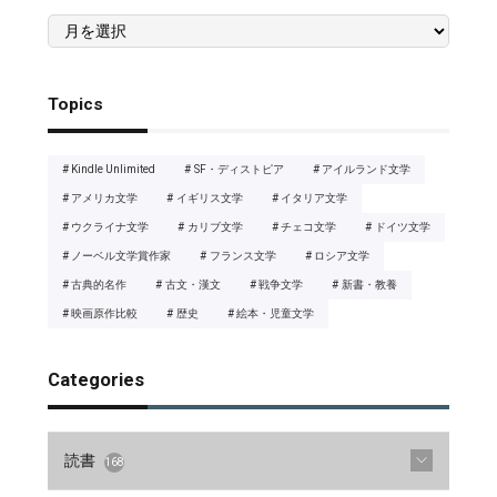
Archives
Topics
Kindle Unlimited
SF・ディストピア
アイルランド文学
アメリカ文学
イギリス文学
イタリア文学
ウクライナ文学
カリブ文学
チェコ文学
ドイツ文学
ノーベル文学賞作家
フランス文学
ロシア文学
古典的名作
古文・漢文
戦争文学
新書・教養
映画原作比較
歴史
絵本・児童文学
Categories
読書
168