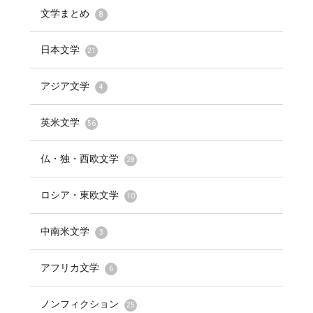
文学まとめ
8
日本文学
21
アジア文学
4
英米文学
56
仏・独・西欧文学
28
ロシア・東欧文学
10
中南米文学
3
アフリカ文学
6
ノンフィクション
25