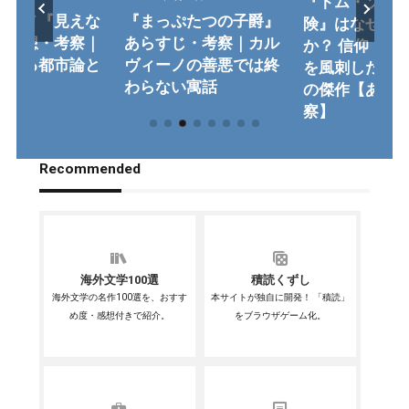
『トム・ソー
ィーノ『見えな
『まっぷたつの子爵』
険』はなぜ名
』感想・考察｜
あらすじ・考察｜カル
か？ 信仰・教
通じる都市論と
ヴィーノの善悪では終
を風刺したト
む
わらない寓話
の傑作【あら
察】
Recommended
海外文学100選
積読くずし
海外文学の名作100選を、おすす
本サイトが独自に開発！ 「積読」
め度・感想付きで紹介。
をブラウザゲーム化。