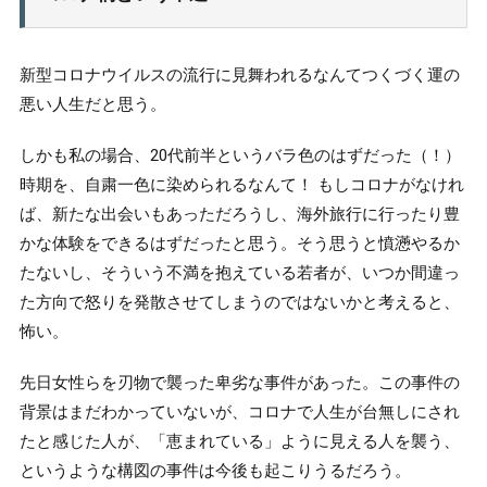
小説の世界と現在の社会
3.
星新一の描く「ワクチン陰謀論」
4.
新型コロナウイルスの流行に見舞われるなんてつくづく運の
悪い人生だと思う。
おわりに
5.
しかも私の場合、20代前半というバラ色のはずだった（！）
時期を、自粛一色に染められるなんて！ もしコロナがなけれ
ば、新たな出会いもあっただろうし、海外旅行に行ったり豊
かな体験をできるはずだったと思う。そう思うと憤懣やるか
たないし、そういう不満を抱えている若者が、いつか間違っ
た方向で怒りを発散させてしまうのではないかと考えると、
怖い。
先日女性らを刃物で襲った卑劣な事件があった。この事件の
背景はまだわかっていないが、コロナで人生が台無しにされ
たと感じた人が、「恵まれている」ように見える人を襲う、
というような構図の事件は今後も起こりうるだろう。