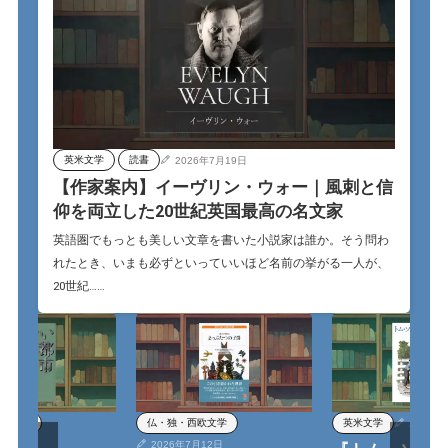
英米文学
読書
2026年7月19日
【作家案内】イーヴリン・ウォー｜風刺と信
仰を両立した20世紀英国最高の名文家
英語圏でもっとも美しい文章を書いた小説家は誰か。そう問わ
れたとき、いまも必ずといっていいほど名前の挙がる一人が、
20世紀……
西欧文学
仏・独・西欧文学
英米文学
2026年
月12日
2026年7月12日