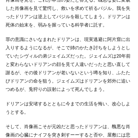
した肖像画を見て驚愕し、救いを求めて祈るバジル。我を失
ったドリアンは逆上してバジルを殺してしまう。ドリアンは
死体の始末を、弱みを握っている科学者に託す。
罪の意識にさいなまれたドリアンは、現実逃避に阿片窟に出
入りするようになるが、そこで姉のかたき討ちをしようとし
ていたシヴィルの弟ジェイムズだった。ジェイムズは20年前
と変わらないドリアンの顔を見て人違いだったと思い直して
謝るが、その後ドリアンが老いないという噂を知り、ふたた
びドリアンの命を狙う。ジェイムズはドリアンを郊外に追い
つめるが、兎狩りの誤射によって死んでしまう。
ドリアンは安堵するとともに今までの生活を悔い、改心しよ
うとする。
そして、肖像画こそが元凶だと思ったドリアンは、醜悪な肖
像画の心臓にナイフを突き刺すーーすると否や、屋敷には悲