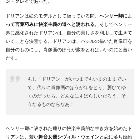
ン・グレイ
であった。
『ドリアン・グレイの肖像』を無料で読む
3-1.
ドリアンは絵のモデルとして坐っている間、
ヘンリー卿によ
って言葉巧みに快楽主義の道へと誘われる
。そしてヘンリー
卿に感化されたドリアンは、自分の美しさを利用して生きて
いくことを決意する。ドリアンは、バジルの描いた肖像画を
自分のものにし、肖像画のほうが歳をとればいいのにと言い
だす。
もし「ドリアン」がいつまでもいまのままでい
て、代りに肖像画のほうが年をとり、萎びてゆ
くのだったら、どんなにすばらしいだろう。そ
うなるものならなあ！
ヘンリー卿に唆された通りの快楽主義的な生き方を始めたド
リアンは、若い
舞台女優シヴィル・ヴェイン
と恋に落ち婚約