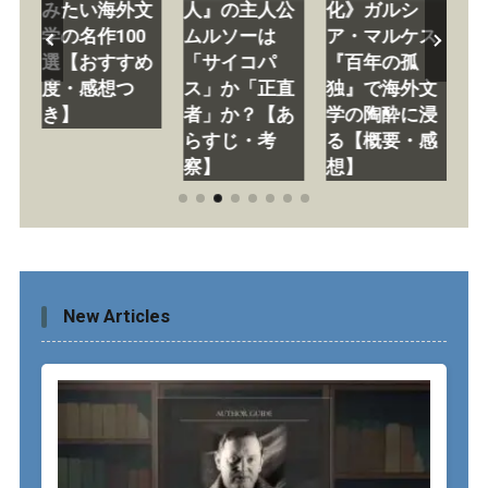
あ
みたい海外文
人』の主人公
化》ガルシ
い
察
学の名作100
ムルソーは
ア・マルケス
日
選【おすすめ
「サイコパ
『百年の孤
学
し
度・感想つ
ス」か「正直
独』で海外文
経
き】
者」か？【あ
学の陶酔に浸
た
らすじ・考
る【概要・感
べ
察】
想】
New Articles