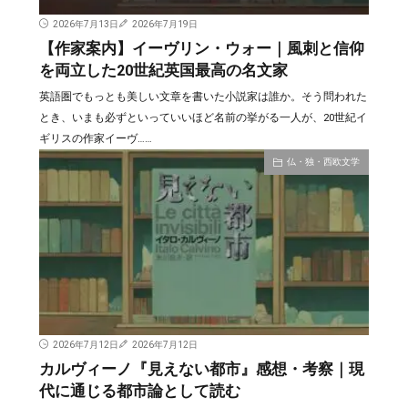
2026年7月13日
2026年7月19日
【作家案内】イーヴリン・ウォー｜風刺と信仰
を両立した20世紀英国最高の名文家
英語圏でもっとも美しい文章を書いた小説家は誰か。そう問われた
とき、いまも必ずといっていいほど名前の挙がる一人が、20世紀イ
ギリスの作家イーヴ……
仏・独・西欧文学
2026年7月12日
2026年7月12日
カルヴィーノ『見えない都市』感想・考察｜現
代に通じる都市論として読む