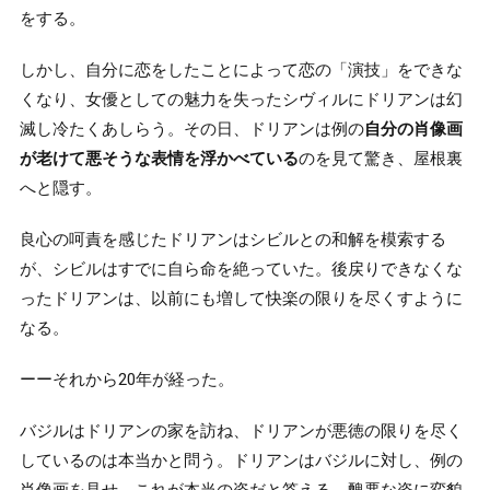
をする。
しかし、自分に恋をしたことによって恋の「演技」をできな
くなり、女優としての魅力を失ったシヴィルにドリアンは幻
滅し冷たくあしらう。その日、ドリアンは例の
自分の肖像画
が老けて悪そうな表情を浮かべている
のを見て驚き、屋根裏
へと隠す。
良心の呵責を感じたドリアンはシビルとの和解を模索する
が、シビルはすでに自ら命を絶っていた。後戻りできなくな
ったドリアンは、以前にも増して快楽の限りを尽くすように
なる。
ーーそれから20年が経った。
バジルはドリアンの家を訪ね、ドリアンが悪徳の限りを尽く
しているのは本当かと問う。ドリアンはバジルに対し、例の
肖像画を見せ、これが本当の姿だと答える。醜悪な姿に変貌