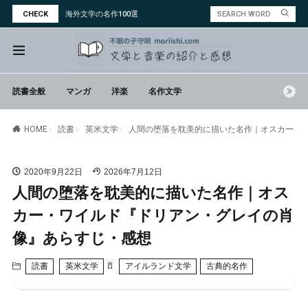
CHECK
海外文学の名作100選
読書全般
マンガ
洋楽
名作文学
読書
英米文学
人間の堕落を耽美的に描いた名作｜オスカー・
HOME
2020年9月22日
2026年7月12日
人間の堕落を耽美的に描いた名作｜オス
カー・ワイルド『ドリアン・グレイの肖
像』あらすじ・感想
読書
英米文学
アイルランド文学
古典的名作