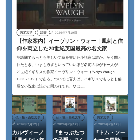
英米文学
読書
2026年7月19日
【作家案内】イーヴリン・ウォー｜風刺と信
仰を両立した20世紀英国最高の名文家
英語圏でもっとも美しい文章を書いた小説家は誰か。そう問わ
れたとき、いまも必ずといっていいほど名前の挙がる一人が、
20世紀イギリスの作家イーヴリン・ウォー（Evelyn Waugh,
1903～1966）である。ついでに言えば、イギリスでもっとも偏
屈な小説家は誰かと問われても、やは……
仏・独・西欧文学
仏・独・西欧文学
英米文学
2026年7月12日
2026年7月12日
2026年7月12日
】
カルヴィーノ
『まっぷたつ
『トム・ソー
映