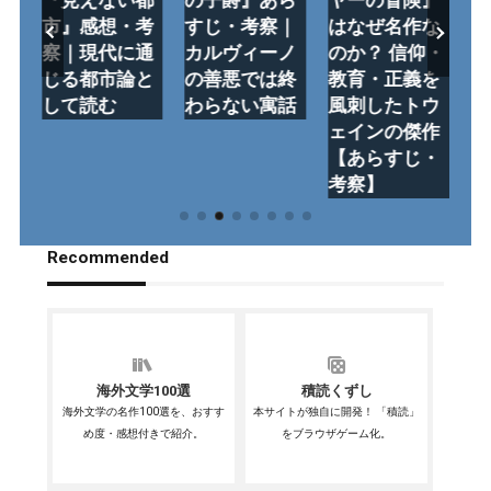
・
『見えない都
の子爵』あら
ヤーの冒険』
『
刺
市』感想・考
すじ・考察｜
はなぜ名作な
イ
立
察｜現代に通
カルヴィーノ
のか？ 信仰・
想
英
じる都市論と
の善悪では終
教育・正義を
れ
文
して読む
わらない寓話
風刺したトウ
ン
ェインの傑作
あ
【あらすじ・
考察】
Recommended
海外文学100選
積読くずし
海外文学の名作100選を、おすす
本サイトが独自に開発！ 「積読」
め度・感想付きで紹介。
をブラウザゲーム化。