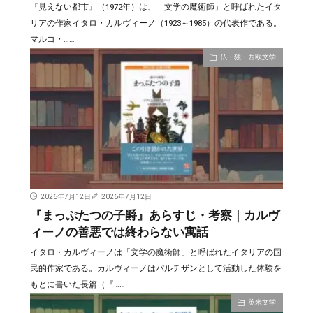
『見えない都市』（1972年）は、「文学の魔術師」と呼ばれたイタ
リアの作家イタロ・カルヴィーノ（1923～1985）の代表作である。
マルコ・……
仏・独・西欧文学
2026年7月12日
2026年7月12日
『まっぷたつの子爵』あらすじ・考察｜カルヴ
ィーノの善悪では終わらない寓話
イタロ・カルヴィーノは「文学の魔術師」と呼ばれたイタリアの国
民的作家である。カルヴィーノはパルチザンとして活動した体験を
もとに書いた長篇（『……
英米文学