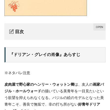
目次
『ドリアン・グレイの肖像』あらすじ
1.
『ドリアン・グレイの肖像』の魅力
2.
『ドリアン・グレイの肖像』あらすじ
同性愛小説として
2-1.
オスカー・ワイルドの耽美的な描写
2-2.
※ネタバレ注意
ヘンリー卿の甘言
2-3.
皮肉屋で野心家のヘンリー・ウォットン卿
は、友人の
画家バ
三島由紀夫にも影響を与えた一冊
2-4.
ジル・ホールウォード
の描いている美青年を一目見たいとい
う欲望を抑えられなくなる。バジルの絵のモデルとなった美
おわりに
3.
青年こそ、善良で無垢で、非の打ち所がない
好青年ドリア