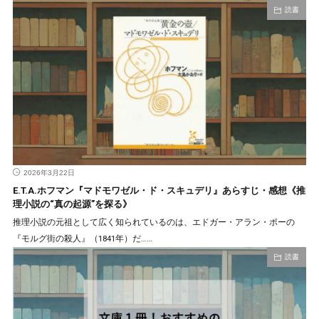
読書
2026年3月22日
E.T.A.ホフマン『マドモワゼル・ド・スキュデリ』あらすじ・感想《推
理小説の“真の起源”を探る》
推理小説の元祖として広く知られているのは、エドガー・アラン・ポーの
『モルグ街の殺人』（1841年）だ……
読書