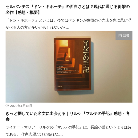
セルバンテス『ドン・キホーテ』の面白さとは？現代に通じる衝撃の
名作【感想・概要】
『ドン・キホーテ』といえば、今ではペンギンが象徴の小売店を先に思い浮
かべる人の方が多いかもしれないが……
読書
2020年4月18日
きっと探していた名文に出会える｜リルケ『マルテの手記』感想・考
察
ライナー・マリア・リルケの『マルテの手記』は、長編小説というよりは詩
である。 作家志望だけど売れな……