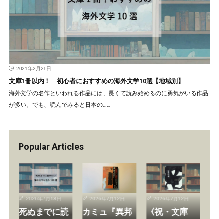
2021年2月21日
文庫1冊以内！ 初心者におすすめの海外文学10選【地域別】
海外文学の名作といわれる作品には、長くて読み始めるのに勇気がいる作品
が多い。でも、読んでみると日本の……
Popular Articles
2026年7月18日
2026年7月12日
2026年7月12日
死ぬまでに読
カミュ『異邦
《祝・文庫
《