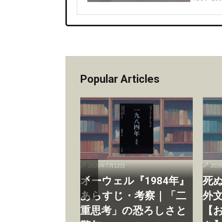
Popular Articles
日
2026年7月12日
202
フ『ロリータ』
オーウェル『1984年』
死
わる誤解【あら
あらすじ・考察｜「二
外文
感想・完全解
重思考」の恐ろしさと
【