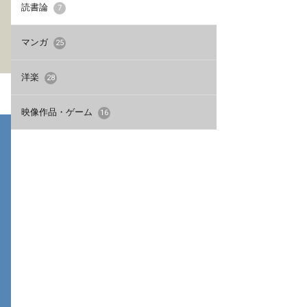
酔に浸る【概要・感
た、読み継ぐべき作
読書論
7
想】
品】
マンガ
25
洋楽
28
映像作品・ゲーム
16