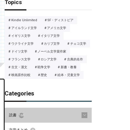
Topics
Kindle Unlimited
SF・ディストピア
アイルランド文学
アメリカ文学
イギリス文学
イタリア文学
ウクライナ文学
カリブ文学
チェコ文学
ドイツ文学
ノーベル文学賞作家
フランス文学
ロシア文学
古典的名作
古文・漢文
戦争文学
新書・教養
映画原作比較
歴史
絵本・児童文学
Categories
読書
168
文学まとめ