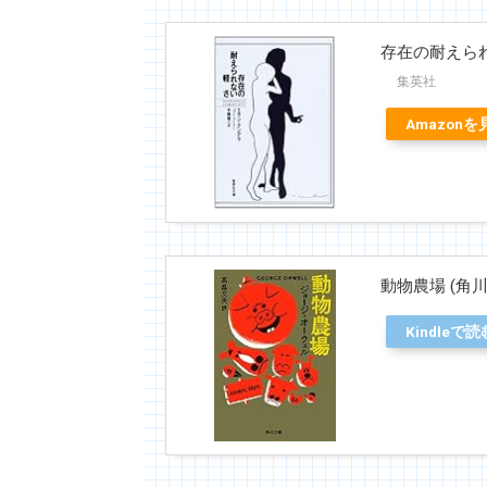
存在の耐えられ
集英社
Amazonを
動物農場 (角川
Kindleで読