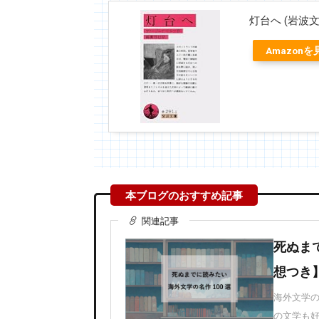
灯台へ (岩波文
Amazonを
関連記事
死ぬま
想つき
海外文学
の文学も好