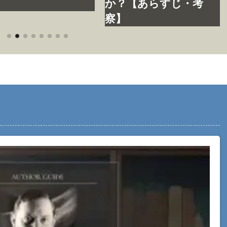
】
か？【あらすじ・考
察】