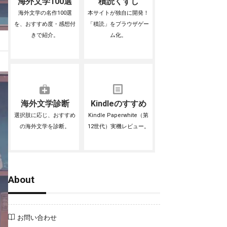
海外文学100選
積読くずし
海外文学の名作100選
本サイトが独自に開発！
を、おすすめ度・感想付
「積読」をブラウザゲー
きで紹介。
ム化。
海外文学診断
Kindleのすすめ
選択肢に応じ、おすすめ
Kindle Paperwhite（第
の海外文学を診断。
12世代）実機レビュー。
About
お問い合わせ