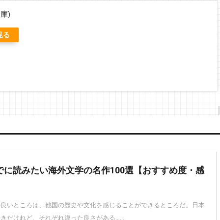
庫)
見る
でに読みたい海外文学の名作100選【おすすめ度・感
】
の良いところは、他国の歴史や文化を感じることができるところだ。日本
きだけれど、それぞれ違った良さがある……