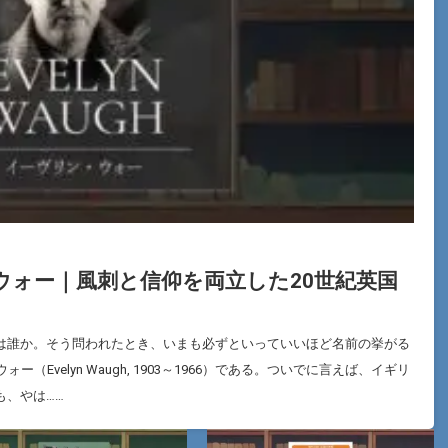
ウォー｜風刺と信仰を両立した20世紀英国
は誰か。そう問われたとき、いまも必ずといっていいほど名前の挙がる
Evelyn Waugh, 1903～1966）である。ついでに言えば、イギリ
も、やは……