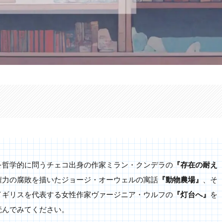
を哲学的に問うチェコ出身の作家ミラン・クンデラの
『存在の耐え
権力の腐敗を描いたジョージ・オーウェルの寓話
『動物農場』
、そ
イギリスを代表する女性作家ヴァージニア・ウルフの
『灯台へ』
を
読んでみてください。