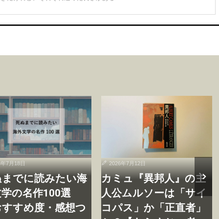
6年7月18日
2026年7月12日
ぬまでに読みたい海
カミュ『異邦人』の主
学の名作100選
人公ムルソーは「サイ
おすすめ度・感想つ
コパス」か「正直者」