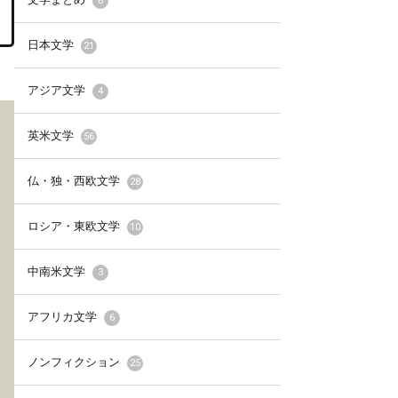
8
日本文学
21
アジア文学
4
英米文学
56
仏・独・西欧文学
28
ロシア・東欧文学
10
中南米文学
3
2026年7月12日
2026年7月12日
アフリカ文学
6
《祝・文庫化》ガルシ
《戦後80年》いま
ア・マルケス『百年の
たい日本の戦争文学
ノンフィクション
25
孤独』で海外文学の陶
選【戦争経験者が遺