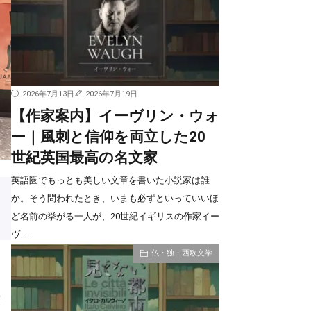
2026年7月13日
2026年7月19日
【作家案内】イーヴリン・ウォ
ー｜風刺と信仰を両立した20
世紀英国最高の名文家
英語圏でもっとも美しい文章を書いた小説家は誰
か。そう問われたとき、いまも必ずといっていいほ
ど名前の挙がる一人が、20世紀イギリスの作家イー
ヴ……
仏・独・西欧文学
）
演