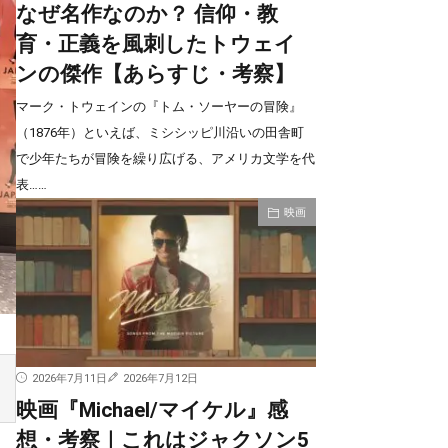
なぜ名作なのか？ 信仰・教
育・正義を風刺したトウェイ
ンの傑作【あらすじ・考察】
マーク・トウェインの『トム・ソーヤーの冒険』
（1876年）といえば、ミシシッピ川沿いの田舎町
で少年たちが冒険を繰り広げる、アメリカ文学を代
表……
映画
2026年7月11日
2026年7月12日
映画『Michael/マイケル』感
想・考察｜これはジャクソン5