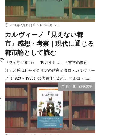
結
2026年7月12日
2026年7月12日
カルヴィーノ『見えない都
市』感想・考察｜現代に通じる
都市論として読む
で
『見えない都市』（1972年）は、「文学の魔術
）
師」と呼ばれたイタリアの作家イタロ・カルヴィー
る
ノ（1923～1985）の代表作である。マルコ・……
仏・独・西欧文学
返
る
で