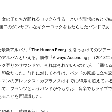
「女の子たちが踊れるロックを作る」という理想のもとで
一無二のダンサブルなギターロックをもたらしたバンドであ
た最新アルバム
『The Human Fear』
を引っさげてのツアー
ムといえる。前作『Always Ascending』（2018年
ック寄りのサウンドで、それはそれでいいのだが、「踊れ
た印象だった。前作に対して本作は、バンドの原点に立ち
トマンのアレックス・カプラノスはすでに50歳を超えてい
いて、フランツというバンドが今もなお、音楽でもライブ
あることを再認識した。
て紹介し、感想を記したい。