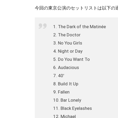
今回の東京公演のセットリストは以下の
1. The Dark of the Matinée
2. The Doctor
3. No You Girls
4. Night or Day
5. Do You Want To
6. Audacious
7. 40′
8. Build It Up
9. Fallen
10. Bar Lonely
11. Black Eyelashes
12. Michael