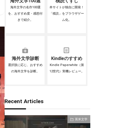
海外文学100選
積読くずし
海外文学の名作100選
本サイトが独自に開発！
を、おすすめ度・感想付
「積読」をブラウザゲー
きで紹介。
ム化。
海外文学診断
Kindleのすすめ
選択肢に応じ、おすすめ
Kindle Paperwhite（第
の海外文学を診断。
12世代）実機レビュー。
Recent Articles
英米文学