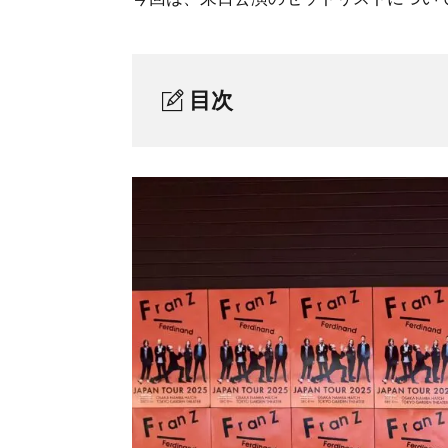
目次
Franz Ferdinand 2025東京公演セッ
1.
Franz Ferdinand 2025東京公演ライ
2.
アレックスの若々しさ
2-1.
トーキョーパーティー
2-2.
クライマックス、メインセット終了
2-3.
6曲のアンコール
2-4.
おわりに
3.