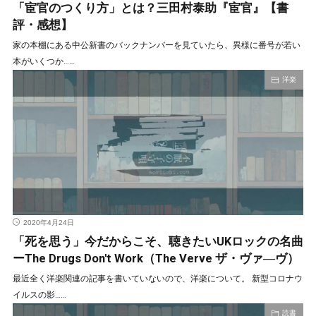
「宦官のつくり方」とは？三田村泰助『宦官』【書
評・感想】
家の本棚にある中公新書のバックナンバーを見ていたら、異様に番号が若い
本がいくつか……
洋楽
2020年4月24日
「死を思う」今だからこそ、聴きたいUKロックの名曲
ーThe Drugs Don't Work（The Verve ザ・ヴァ―ヴ）
最近全く洋楽関連の記事を書いていないので、洋楽について。 新型コロナウ
イルスの影……
読書