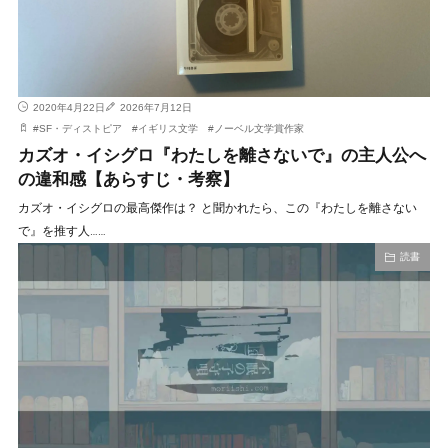
2020年4月22日
2026年7月12日
#
SF・ディストピア
#
イギリス文学
#
ノーベル文学賞作家
カズオ・イシグロ『わたしを離さないで』の主人公へ
の違和感【あらすじ・考察】
カズオ・イシグロの最高傑作は？ と聞かれたら、この『わたしを離さない
で』を推す人……
読書