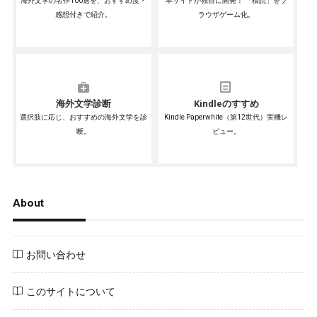
海外文学の名作100選を、おすすめ度・
本サイトが独自に開発！ 「積読」をブ
感想付きで紹介。
ラウザゲーム化。
海外文学診断
Kindleのすすめ
選択肢に応じ、おすすめの海外文学を診
Kindle Paperwhite（第12世代）実機レ
断。
ビュー。
About
お問い合わせ
このサイトについて