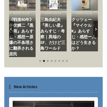
2026年7月12日
2026年7月11日
2026年7月11日
カ
《戦後80年》
三島由紀夫
クッツェー
ホ
あ
井伏鱒二『黒
『美しい星』
『マイケル・
書
想
い雨』あらす
あらすじ・考
K』あらす
短
ナ
じ・感想ー原
察｜異端の
じ・感想ー人
ェ
く
爆の不条理さ
SF、だけど三
はどう生きる
ル
か
に翻弄される
島ワールド
か？
す
庶民
New Articles