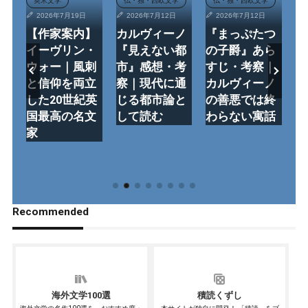
英米文学
仏・独・西欧文学
仏・独・西欧文学
2026年7月19日
2026年7月12日
2026年7月12日
ー
【作家案内】
カルヴィーノ
『まっぷたつ
『
リ
イーヴリン・
『見えない都
の子爵』あら
ヤ
」
ウォー｜風刺
市』感想・考
すじ・考察｜
は
な
と信仰を両立
察｜現代に通
カルヴィーノ
の
・
した20世紀英
じる都市論と
の善悪では終
教
国最高の名文
して読む
わらない寓話
風
家
ェ
【
考
Recommended
海外文学100選
積読くずし