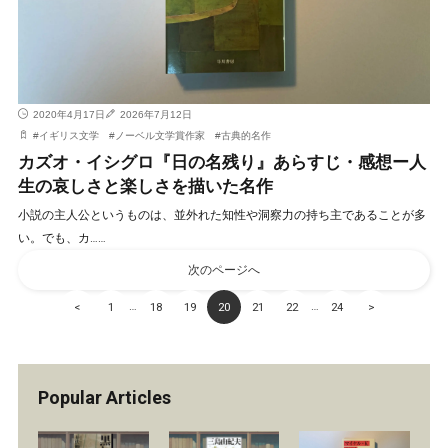
2020年4月17日
2026年7月12日
#
イギリス文学
#
ノーベル文学賞作家
#
古典的名作
カズオ・イシグロ『日の名残り』あらすじ・感想ー人
生の哀しさと楽しさを描いた名作
小説の主人公というものは、並外れた知性や洞察力の持ち主であることが多
い。でも、カ……
次のページへ
…
…
<
1
18
19
20
21
22
24
>
Popular Articles