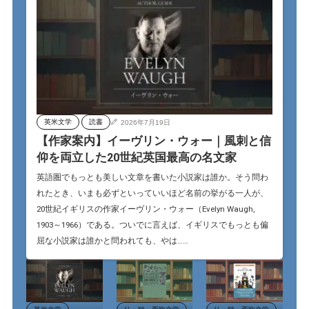
英米文学
読書
2026年7月19日
【作家案内】イーヴリン・ウォー｜風刺と信
仰を両立した20世紀英国最高の名文家
英語圏でもっとも美しい文章を書いた小説家は誰か。そう問わ
れたとき、いまも必ずといっていいほど名前の挙がる一人が、
20世紀イギリスの作家イーヴリン・ウォー（Evelyn Waugh,
1903～1966）である。ついでに言えば、イギリスでもっとも偏
屈な小説家は誰かと問われても、やは……