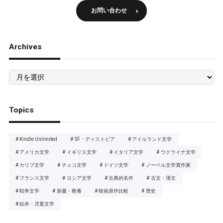
お問い合わせ
Archives
Archives
Topics
Kindle Unlimited
SF・ディストピア
アイルランド文学
アメリカ文学
イギリス文学
イタリア文学
ウクライナ文学
カリブ文学
チェコ文学
ドイツ文学
ノーベル文学賞作家
フランス文学
ロシア文学
古典的名作
古文・漢文
戦争文学
新書・教養
映画原作比較
歴史
絵本・児童文学