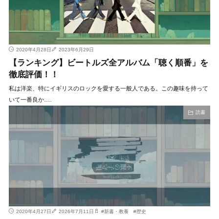
2020年4月28日
2023年6月29日
【ランキング】ビートルズ全アルバム「聴く順番」を
徹底評価！！
私は洋楽、特にイギリスのロックを愛する一般人である。この趣味を持って
いて一番良か……
読書
2020年4月27日
2026年7月11日
#
新書・教養
#
歴史