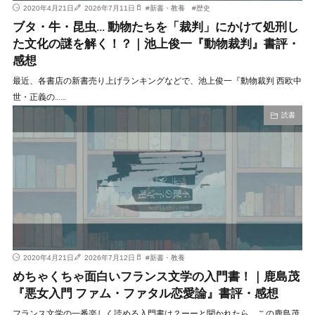
2020年4月21日
2026年7月11日
#
新書・教養
#
歴史
ブタ・牛・昆虫… 動物たちを「裁判」にかけて処刑し
た文化の謎を解く！？｜池上俊一『動物裁判』書評・
感想
最近、各書店の新書売り上げランキングなどで、池上俊一『動物裁判 西欧中
世・正義の……
読書
2020年4月21日
2026年7月12日
#
新書・教養
めちゃくちゃ面白いフランス文学の入門書！｜鹿島茂
『悪女入門 ファム・ファタル恋愛論』書評・感想
フランス文学の一番楽しく読める入門書は？ーーと聞かれたら、この鹿島茂