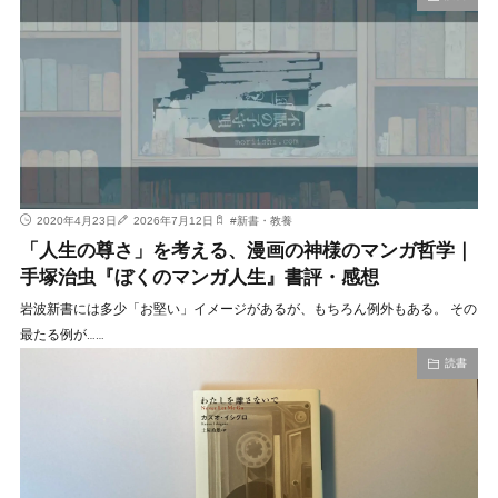
2020年4月23日
2026年7月12日
#
新書・教養
「人生の尊さ」を考える、漫画の神様のマンガ哲学｜
手塚治虫『ぼくのマンガ人生』書評・感想
岩波新書には多少「お堅い」イメージがあるが、もちろん例外もある。 その
最たる例が……
読書