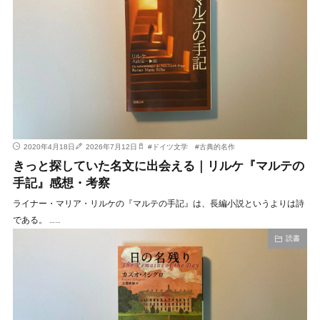
2020年4月18日
2026年7月12日
#
ドイツ文学
#
古典的名作
きっと探していた名文に出会える｜リルケ『マルテの
手記』感想・考察
ライナー・マリア・リルケの『マルテの手記』は、長編小説というよりは詩
である。 ……
読書