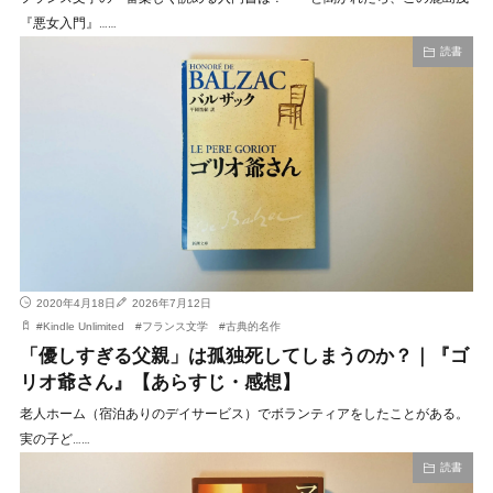
『悪女入門』……
読書
2020年4月18日
2026年7月12日
#
Kindle Unlimited
#
フランス文学
#
古典的名作
「優しすぎる父親」は孤独死してしまうのか？｜『ゴ
リオ爺さん』【あらすじ・感想】
老人ホーム（宿泊ありのデイサービス）でボランティアをしたことがある。
実の子ど……
読書