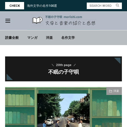
CHECK
海外文学の名作100選
読書全般
マンガ
洋楽
名作文学
20th page
不眠の子守唄
洋楽