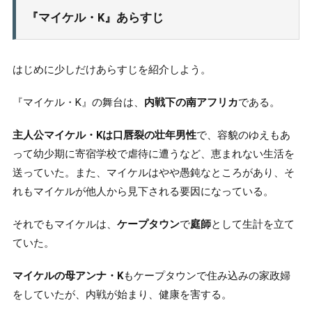
2.
『マイケル・K』あらすじ
内戦下の南アフリカ
2-1.
マイケルは現代の伯夷・叔斉である
2-2.
はじめに少しだけあらすじを紹介しよう。
医師から見たマイケル・K
2-3.
『マイケル・K』の舞台は、
内戦下の南アフリカ
である。
おわりに
3.
主人公マイケル・Kは口唇裂の壮年男性
で、容貌のゆえもあ
って幼少期に寄宿学校で虐待に遭うなど、恵まれない生活を
送っていた。また、マイケルはやや愚鈍なところがあり、そ
れもマイケルが他人から見下される要因になっている。
それでもマイケルは、
ケープタウン
で
庭師
として生計を立て
ていた。
マイケルの母アンナ・K
もケープタウンで住み込みの家政婦
をしていたが、内戦が始まり、健康を害する。