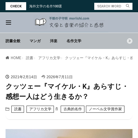
CHECK
海外文学の名作100選
読書全般
マンガ
洋楽
名作文学
読書
アフリカ文学
クッツェー『マイケル・K』あらすじ・感
HOME
2021年2月14日
2026年7月11日
クッツェー『マイケル・K』あらすじ・
感想ー人はどう生きるか？
読書
アフリカ文学
古典的名作
ノーベル文学賞作家