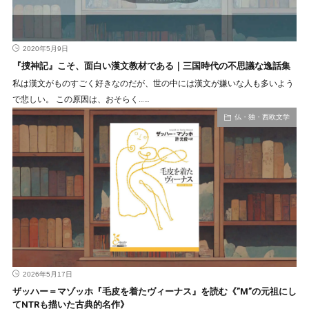
2020年5月9日
『捜神記』こそ、面白い漢文教材である｜三国時代の不思議な逸話集
私は漢文がものすごく好きなのだが、世の中には漢文が嫌いな人も多いよう
で悲しい。 この原因は、おそらく……
仏・独・西欧文学
2026年5月17日
ザッハー＝マゾッホ『毛皮を着たヴィーナス』を読む《”M”の元祖にし
てNTRも描いた古典的名作》