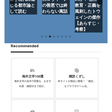
英
じる都市論と
の善悪では終
教育・正義を
れ
文
して読む
わらない寓話
風刺したトウ
ン
ェインの傑作
あ
【あらすじ・
考察】
Recommended
海外文学100選
積読くずし
海外文学の名作100選を、おすす
本サイトが独自に開発！ 「積読」
め度・感想付きで紹介。
をブラウザゲーム化。