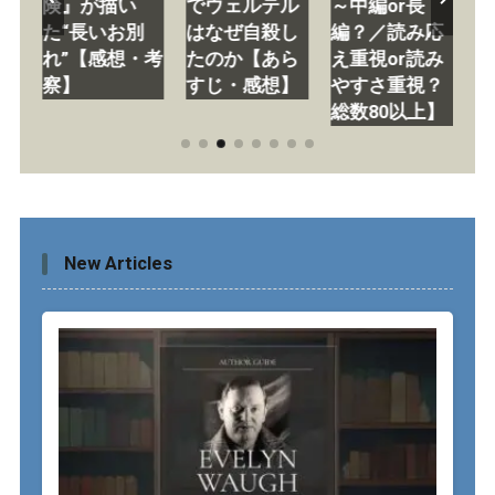
す
険』が描い
でウェルテル
～中編or長
『
原
た“長いお別
はなぜ自殺し
編？／読み応
エ
さ
れ”【感想・考
たのか【あら
え重視or読み
考
る
察】
すじ・感想】
やすさ重視？
「
総数80以上】
「
New Articles