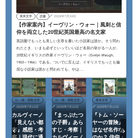
英米文学
読書
2026年7月19日
【作家案内】イーヴリン・ウォー｜風刺と信
仰を両立した20世紀英国最高の名文家
英語圏でもっとも美しい文章を書いた小説家は誰か。そう問わ
れたとき、いまも必ずといっていいほど名前の挙がる一人が、
20世紀イギリスの作家イーヴリン・ウォー（Evelyn Waugh,
1903～1966）である。ついでに言えば、イギリスでもっとも偏
屈な小説家は誰かと問われても、やは……
仏・独・西欧文学
仏・独・西欧文学
英米文学
2026年7月12日
2026年7月12日
2026年7月12日
】
カルヴィーノ
『まっぷたつ
『トム・ソー
映
・
『見えない都
の子爵』あら
ヤーの冒険』
『
刺
市』感想・考
すじ・考察｜
はなぜ名作な
イ
立
察｜現代に通
カルヴィーノ
のか？ 信仰・
想