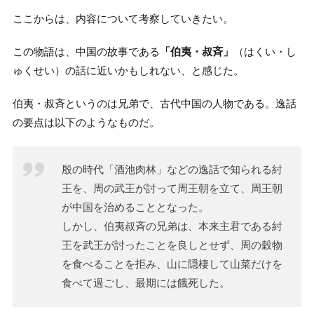
ここからは、内容について考察していきたい。
この物語は、中国の故事である
「伯夷・叔斉」
（はくい・し
ゅくせい）の話に近いかもしれない、と感じた。
伯夷・叔斉というのは兄弟で、古代中国の人物である。逸話
の要点は以下のようなものだ。
殷の時代「酒池肉林」などの逸話で知られる紂
王を、周の武王が討って周王朝を立て、周王朝
が中国を治めることとなった。
しかし、伯夷叔斉の兄弟は、本来主君である紂
王を武王が討ったことを良しとせず、周の穀物
を食べることを拒み、山に隠棲して山菜だけを
食べて過ごし、最期には餓死した。