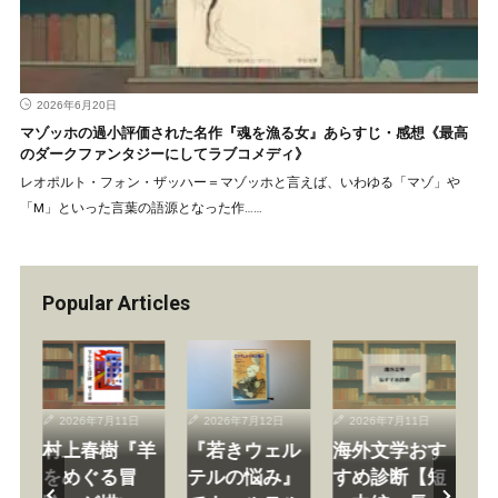
2026年6月20日
マゾッホの過小評価された名作『魂を漁る女』あらすじ・感想《最高
のダークファンタジーにしてラブコメディ》
レオポルト・フォン・ザッハー＝マゾッホと言えば、いわゆる「マゾ」や
「M」といった言葉の語源となった作……
Popular Articles
2026年7月11日
2026年7月12日
2026年7月11日
》
村上春樹『羊
『若きウェル
海外文学おす
シ
黒
をめぐる冒
テルの悩み』
すめ診断【短
ト