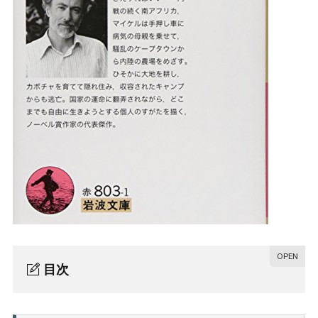
目次
『マイケル・K』あらすじ
1.
『マイケル・K』感想・考察