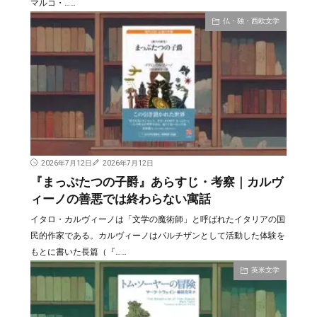
マルコ・……
仏・独・西欧文学
2026年7月12日
2026年7月12日
『まっぷたつの子爵』あらすじ・考察｜カルヴ
ィーノの善悪では終わらない寓話
イタロ・カルヴィーノは「文学の魔術師」と呼ばれたイタリアの国
民的作家である。カルヴィーノはパルチザンとして活動した体験を
もとに書いた長篇（『……
英米文学