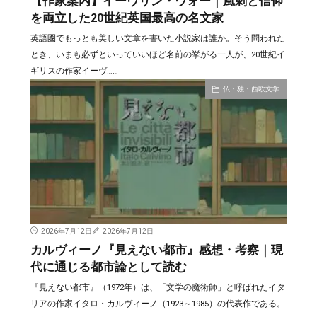
【作家案内】イーヴリン・ウォー｜風刺と信仰
を両立した20世紀英国最高の名文家
英語圏でもっとも美しい文章を書いた小説家は誰か。そう問われた
とき、いまも必ずといっていいほど名前の挙がる一人が、20世紀イ
ギリスの作家イーヴ……
仏・独・西欧文学
2026年7月12日
2026年7月12日
カルヴィーノ『見えない都市』感想・考察｜現
代に通じる都市論として読む
『見えない都市』（1972年）は、「文学の魔術師」と呼ばれたイタ
リアの作家イタロ・カルヴィーノ（1923～1985）の代表作である。